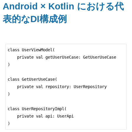
Android × Kotlin における代
表的なDI構成例
class UserViewModel(

    private val getUserUseCase: GetUserUseCase

)

class GetUserUseCase(

    private val repository: UserRepository

)

class UserRepositoryImpl(

    private val api: UserApi
