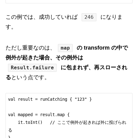
この例では、成功していれば
になりま
246
す。
ただし重要なのは、
の transform の中で
map
例外が起きた場合、その例外は
に包まれず、再スローされ
Result.failure
る
という点です。
val result = runCatching { "123" }

val mapped = result.map {

    it.toInt()   // ここで例外が起きれば外に投げられ
る
