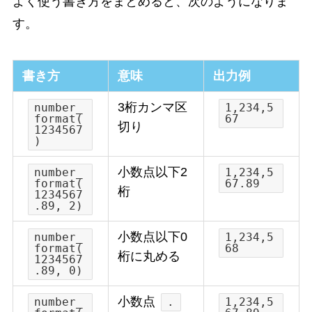
よく使う書き方をまとめると、次のようになりま
す。
書き方
意味
出力例
3桁カンマ区
number_
1,234,5
format(
67
切り
1234567
)
小数点以下2
number_
1,234,5
format(
67.89
桁
1234567
.89, 2)
小数点以下0
number_
1,234,5
format(
68
桁に丸める
1234567
.89, 0)
小数点
number_
.
1,234,5