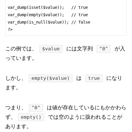
var_dump(isset($value));   // true

var_dump(empty($value));   // true

var_dump(is_null($value)); // false

この例では、
には文字列
が入
$value
"0"
っています。
しかし、
は
になり
empty($value)
true
ます。
つまり、
は値が存在しているにもかかわら
"0"
ず、
では空のように扱われることが
empty()
あります。