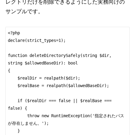
レクトリだけを削除できるようにした実務向けの
サンプルです。
<?php

declare(strict_types=1);

function deleteDirectorySafely(string $dir, 
string $allowedBaseDir): bool

{

    $realDir = realpath($dir);

    $realBase = realpath($allowedBaseDir);

    if ($realDir === false || $realBase === 
false) {

        throw new RuntimeException('指定されたパス
が存在しません。');

    }
