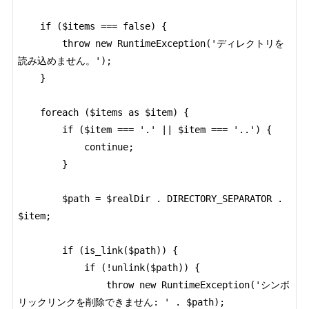
    if ($items === false) {

        throw new RuntimeException('ディレクトリを
読み込めません。');

    }

    foreach ($items as $item) {

        if ($item === '.' || $item === '..') {

            continue;

        }

        $path = $realDir . DIRECTORY_SEPARATOR . 
$item;

        if (is_link($path)) {

            if (!unlink($path)) {

                throw new RuntimeException('シンボ
リックリンクを削除できません: ' . $path);
