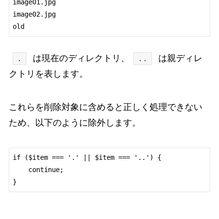
image01.jpg

image02.jpg

old
は現在のディレクトリ、
は親ディレ
.
..
クトリを表します。
これらを削除対象に含めると正しく処理できない
ため、以下のように除外します。
if ($item === '.' || $item === '..') {

    continue;

}