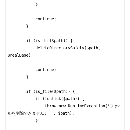
            }

            continue;

        }

        if (is_dir($path)) {

            deleteDirectorySafely($path, 
$realBase);

            continue;

        }

        if (is_file($path)) {

            if (!unlink($path)) {

                throw new RuntimeException('ファイ
ルを削除できません: ' . $path);

            }
