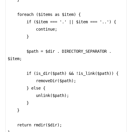
    foreach ($items as $item) {

        if ($item === '.' || $item === '..') {

            continue;

        }

        $path = $dir . DIRECTORY_SEPARATOR . 
$item;

        if (is_dir($path) && !is_link($path)) {

            removeDir($path);

        } else {

            unlink($path);

        }

    }

    return rmdir($dir);
