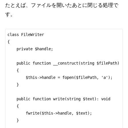
たとえば、ファイルを開いたあとに閉じる処理で
す。
class FileWriter

{

    private $handle;

    public function __construct(string $filePath)

    {

        $this->handle = fopen($filePath, 'a');

    }

    public function write(string $text): void

    {

        fwrite($this->handle, $text);

    }
