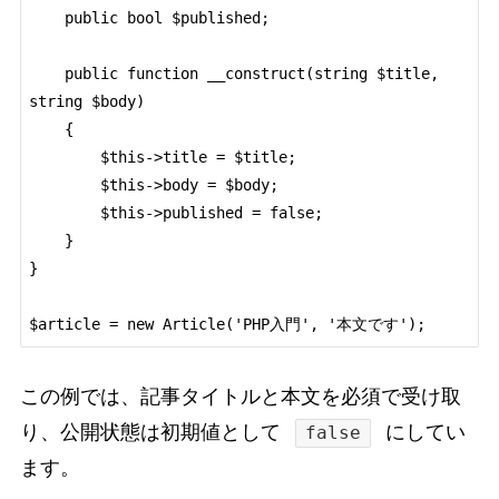
    public bool $published;

    public function __construct(string $title, 
string $body)

    {

        $this->title = $title;

        $this->body = $body;

        $this->published = false;

    }

}

$article = new Article('PHP入門', '本文です');
この例では、記事タイトルと本文を必須で受け取
り、公開状態は初期値として
にしてい
false
ます。