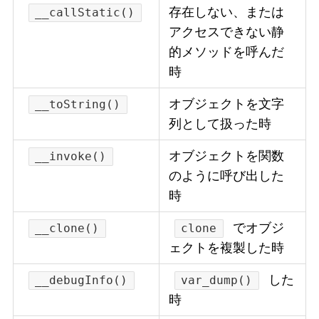
存在しない、または
__callStatic()
アクセスできない静
的メソッドを呼んだ
時
オブジェクトを文字
__toString()
列として扱った時
オブジェクトを関数
__invoke()
のように呼び出した
時
でオブジ
__clone()
clone
ェクトを複製した時
した
__debugInfo()
var_dump()
時