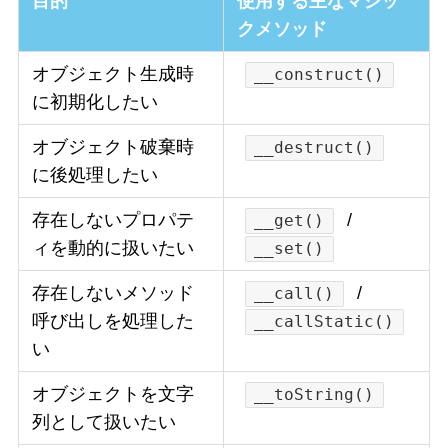
目的
使用する主なマジッ
クメソッド
オブジェクト生成時
__construct()
に初期化したい
オブジェクト破棄時
__destruct()
に後処理したい
存在しないプロパテ
/
__get()
ィを動的に扱いたい
__set()
存在しないメソッド
/
__call()
呼び出しを処理した
__callStatic()
い
オブジェクトを文字
__toString()
列として扱いたい