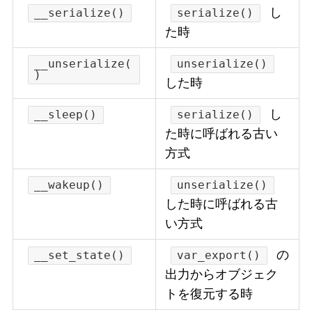
し
__serialize()
serialize()
た時
__unserialize(
unserialize()
)
した時
し
__sleep()
serialize()
た時に呼ばれる古い
方式
__wakeup()
unserialize()
した時に呼ばれる古
い方式
の
__set_state()
var_export()
出力からオブジェク
トを復元する時