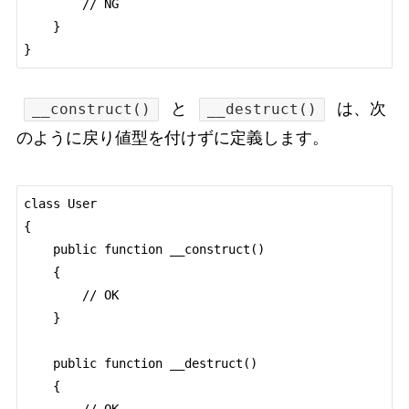
        // NG

    }

}
と
は、次
__construct()
__destruct()
のように戻り値型を付けずに定義します。
class User

{

    public function __construct()

    {

        // OK

    }

    public function __destruct()

    {

        // OK
