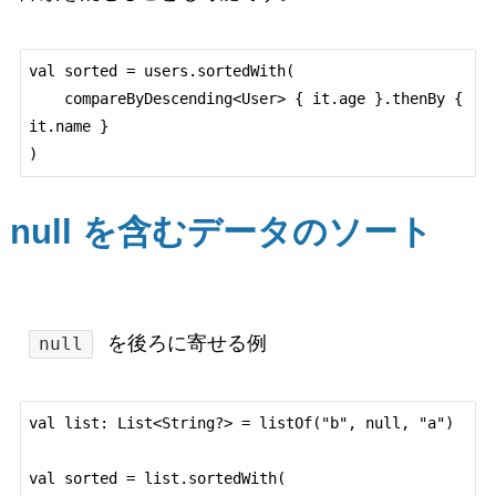
val sorted = users.sortedWith(

    compareByDescending<User> { it.age }.thenBy { 
it.name }

null を含むデータのソート
を後ろに寄せる例
null
val list: List<String?> = listOf("b", null, "a")

val sorted = list.sortedWith(
