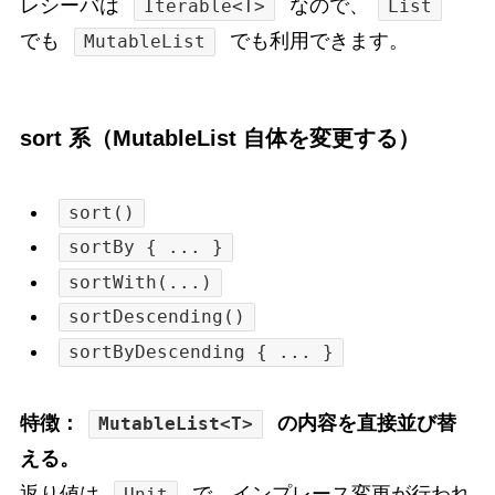
レシーバは
なので、
Iterable<T>
List
でも
でも利用できます。
MutableList
sort 系（MutableList 自体を変更する）
sort()
sortBy { ... }
sortWith(...)
sortDescending()
sortByDescending { ... }
特徴：
の内容を直接並び替
MutableList<T>
える。
返り値は
で、インプレース変更が行われ
Unit