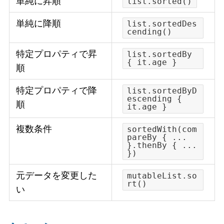
単純に昇順
list.sorted()
単純に降順
list.sortedDes
cending()
特定プロパティで昇
list.sortedBy
{ it.age }
順
特定プロパティで降
list.sortedByD
escending {
順
it.age }
複数条件
sortedWith(com
pareBy { ...
}.thenBy { ...
})
元データを変更した
mutableList.so
rt()
い