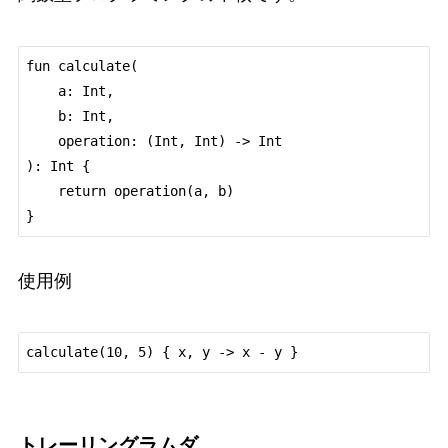
fun calculate(

    a: Int,

    b: Int,

    operation: (Int, Int) -> Int

): Int {

    return operation(a, b)

使用例
トレーリングラムダ