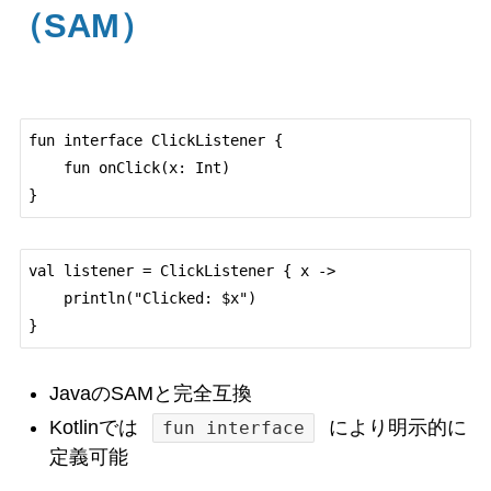
（SAM）
fun interface ClickListener {

    fun onClick(x: Int)

val listener = ClickListener { x ->

    println("Clicked: $x")

JavaのSAMと完全互換
Kotlinでは
により明示的に
fun interface
定義可能