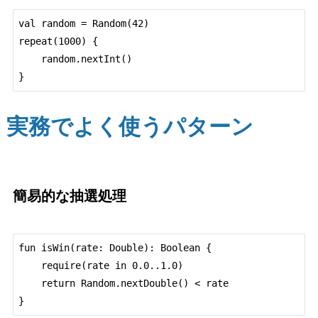
val random = Random(42)

repeat(1000) {

    random.nextInt()

実務でよく使うパターン
簡易的な抽選処理
fun isWin(rate: Double): Boolean {

    require(rate in 0.0..1.0)

    return Random.nextDouble() < rate
