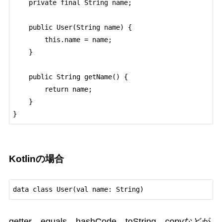
    private final String name;

    public User(String name) {

        this.name = name;

    }

    public String getName() {

        return name;

    }

}
Kotlinの場合
data class User(val name: String)
getter、equals、hashCode、toString、copyなどが