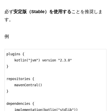
必ず
安定版（Stable）を使用する
ことを推奨しま
す。
例
plugins {

    kotlin("jvm") version "2.3.0"

}

repositories {

    mavenCentral()

}

dependencies {

    implementation(kotlin("stdlib"))
