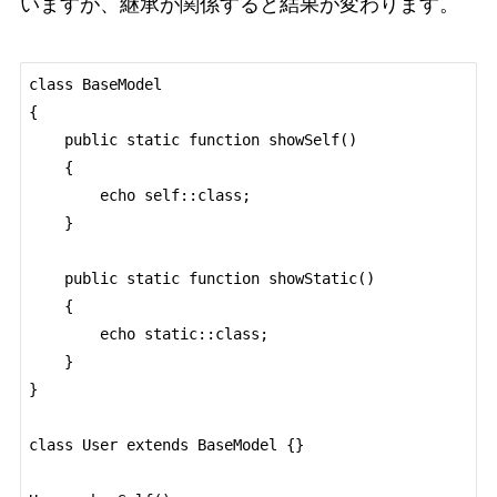
いますが、継承が関係すると結果が変わります。
class BaseModel

{

    public static function showSelf()

    {

        echo self::class;

    }

    public static function showStatic()

    {

        echo static::class;

    }

}

class User extends BaseModel {}
