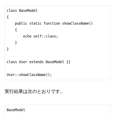
class BaseModel

{

    public static function showClassName()

    {

        echo self::class;

    }

}

class User extends BaseModel {}

実行結果は次のとおりです。