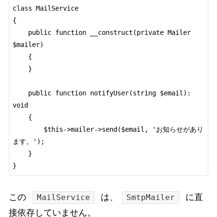
class MailService

{

    public function __construct(private Mailer 
$mailer)

    {

    }

    public function notifyUser(string $email): 
void

    {

        $this->mailer->send($email, 'お知らせがあり
ます。');

    }

この
は、
に直
MailService
SmtpMailer
接依存していません。