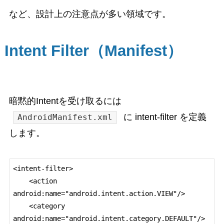
など、設計上の注意点が多い領域です。
Intent Filter（Manifest）
暗黙的Intentを受け取るには
に intent-filter を定義
AndroidManifest.xml
します。
<intent-filter>

    <action 
android:name="android.intent.action.VIEW"/>

    <category 
android:name="android.intent.category.DEFAULT"/>
