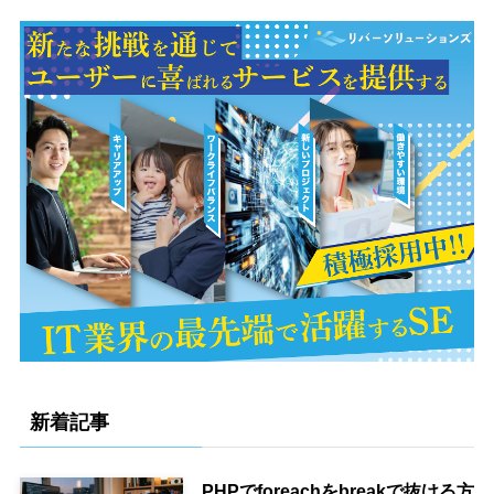
新着記事
PHPでforeachをbreakで抜ける方