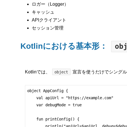
ロガー（Logger）
キャッシュ
APIクライアント
セッション管理
Kotlinにおける基本形：
ob
Kotlinでは、
宣言を使うだけでシングル
object
object AppConfig {

    val apiUrl = "https://example.com"

    var debugMode = true

    fun printConfig() {

        println("apiUrl=$apiUrl, debug=$debugMode")
