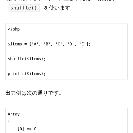
を使います。
shuffle()
<?php

$items = ['A', 'B', 'C', 'D', 'E'];

shuffle($items);

出力例は次の通りです。
Array

(

    [0] => C
