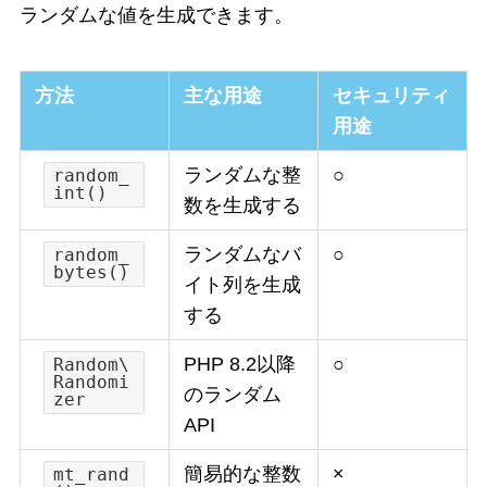
ランダムな値を生成できます。
方法
主な用途
セキュリティ
用途
ランダムな整
○
random_
int()
数を生成する
ランダムなバ
○
random_
bytes()
イト列を生成
する
PHP 8.2以降
○
Random\
Randomi
のランダム
zer
API
簡易的な整数
×
mt_rand