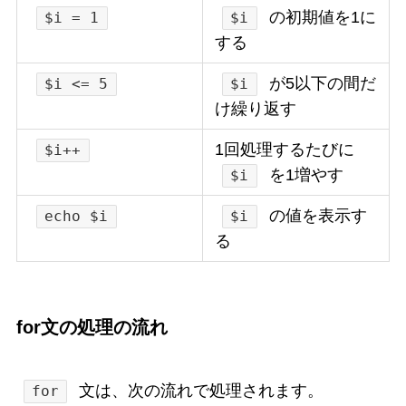
の初期値を1に
$i = 1
$i
する
が5以下の間だ
$i <= 5
$i
け繰り返す
1回処理するたびに
$i++
を1増やす
$i
の値を表示す
echo $i
$i
る
for文の処理の流れ
文は、次の流れで処理されます。
for