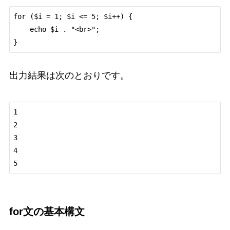
for ($i = 1; $i <= 5; $i++) {

    echo $i . "<br>";

出力結果は次のとおりです。
1

2

3

4

for文の基本構文