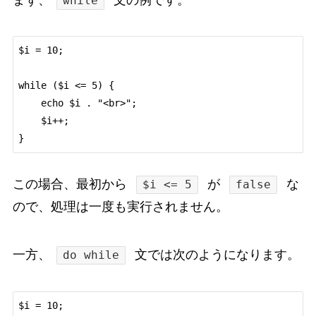
while
$i = 10;

while ($i <= 5) {

    echo $i . "<br>";

    $i++;

この場合、最初から
が
な
$i <= 5
false
ので、処理は一度も実行されません。
一方、
文では次のようになります。
do while
$i = 10;
